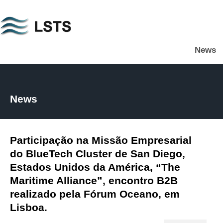
Skip
to
main
News
content
L
S
T
S
News
Participação na Missão Empresarial
do BlueTech Cluster de San Diego,
Estados Unidos da América, “The
Maritime Alliance”, encontro B2B
realizado pela Fórum Oceano, em
Lisboa.