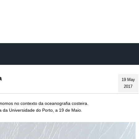
Skip
to
main
content
a
19 May
2017
ónomos no contexto da oceanografia costeira.
 da Universidade do Porto, a 19 de Maio.