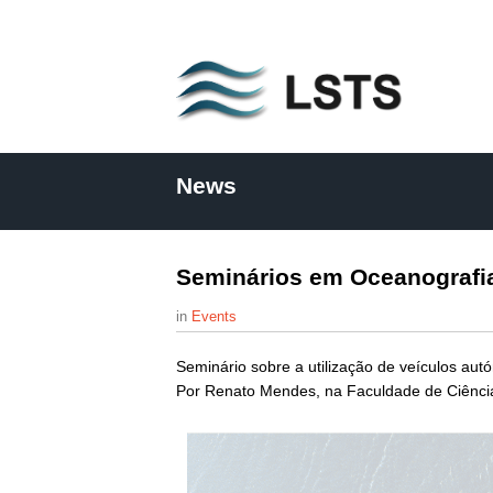
L
S
News
T
S
Seminários em Oceanografi
Events
Seminário sobre a utilização de veículos aut
Por Renato Mendes, na Faculdade de Ciência