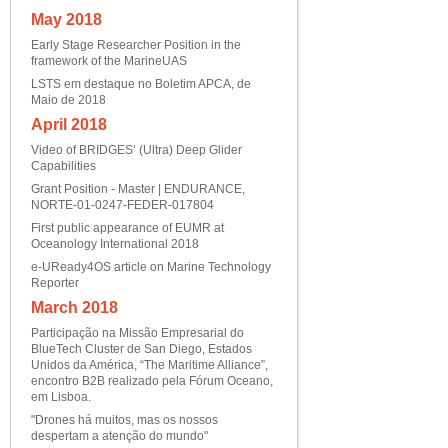
May 2018
Early Stage Researcher Position in the
framework of the MarineUAS
LSTS em destaque no Boletim APCA, de
Maio de 2018
April 2018
Video of BRIDGES’ (Ultra) Deep Glider
Capabilities
Grant Position - Master | ENDURANCE,
NORTE-01-0247-FEDER-017804
First public appearance of EUMR at
Oceanology International 2018
e-UReady4OS article on Marine Technology
Reporter
March 2018
Participação na Missão Empresarial do
BlueTech Cluster de San Diego, Estados
Unidos da América, “The Maritime Alliance”,
encontro B2B realizado pela Fórum Oceano,
em Lisboa.
"Drones há muitos, mas os nossos
despertam a atenção do mundo"