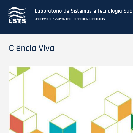
Laboratório de Sistemas e Tecnologia Su
Underwater Systems and Technology Laboratory
Skip
to
Ciência Viva
main
content