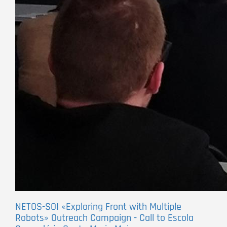
NETOS-SOI «Exploring Front with Multiple
Robots» Outreach Campaign - Call to Escola