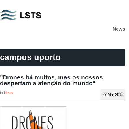
Skip
to
main
News
content
L
S
T
S
campus uporto
"Drones há muitos, mas os nossos
despertam a atenção do mundo"
News
27 Mar 2018