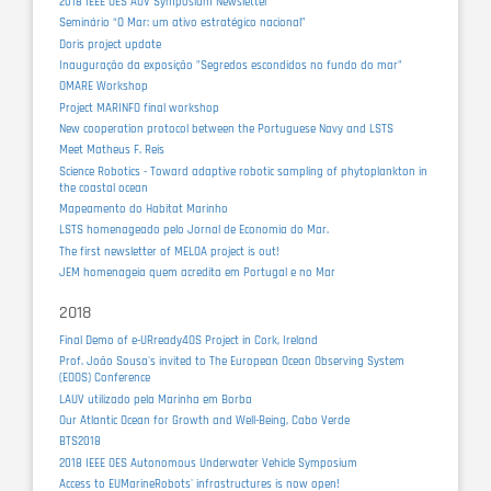
2018 IEEE OES AUV Symposium Newsletter
Seminário “O Mar: um ativo estratégico nacional”
Doris project update
Inauguração da exposição "Segredos escondidos no fundo do mar"
OMARE Workshop
Project MARINFO final workshop
New cooperation protocol between the Portuguese Navy and LSTS
Meet Matheus F. Reis
Science Robotics - Toward adaptive robotic sampling of phytoplankton in
the coastal ocean
Mapeamento do Habitat Marinho
LSTS homenageado pelo Jornal de Economia do Mar.
The first newsletter of MELOA project is out!
JEM homenageia quem acredita em Portugal e no Mar
2018
Final Demo of e-URready4OS Project in Cork, Ireland
Prof. João Sousa's invited to The European Ocean Observing System
(EOOS) Conference
LAUV utilizado pela Marinha em Borba
Our Atlantic Ocean for Growth and Well-Being, Cabo Verde
BTS2018
2018 IEEE OES Autonomous Underwater Vehicle Symposium
Access to EUMarineRobots' infrastructures is now open!