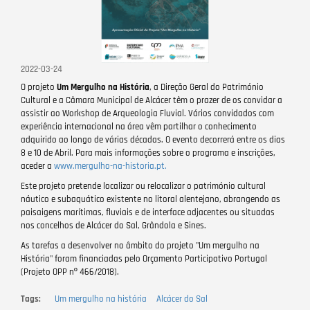
2022-03-24
O projeto
Um Mergulho na História
, a Direção Geral do Património
Cultural e a Câmara Municipal de Alcácer têm o prazer de os convidar a
assistir ao Workshop de Arqueologia Fluvial. Vários convidados com
experiência internacional na área vêm partilhar o conhecimento
adquirido ao longo de várias décadas. O evento decorrerá entre os dias
8 e 10 de Abril. Para mais informações sobre o programa e inscrições,
aceder a
www.mergulho-na-historia.pt.
Este projeto pretende localizar ou relocalizar o património cultural
náutico e subaquático existente no litoral alentejano, abrangendo as
paisaigens marítimas, fluviais e de interface adjacentes ou situadas
nos concelhos de Alcácer do Sal, Grândola e Sines.
As tarefas a desenvolver no âmbito do projeto "Um mergulho na
História" foram financiadas pelo Orçamento Participativo Portugal
(Projeto OPP nº 466/2018).
Tags
Um mergulho na história
Alcácer do Sal