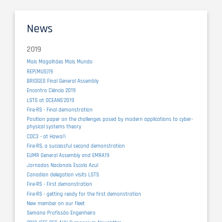
News
2019
Mais Magalhães Mais Mundo
REP(MUS)19
BRIDGES Final General Assembly
Encontro Ciência 2019
LSTS at OCEANS'2019
Fire-RS - Final demonstration
Position paper on the challenges posed by modern applications to cyber-
physical systems theory
CDC3 - at Hawaiʻi
Fire-RS, a successful second demonstration
EUMR General Assembly and EMRA19
Jornadas Nacionais Escola Azul
Canadian delegation visits LSTS
Fire-RS - First demonstration
Fire-RS - getting ready for the first demonstration
New member on our fleet
Semana Profissão Engenheiro