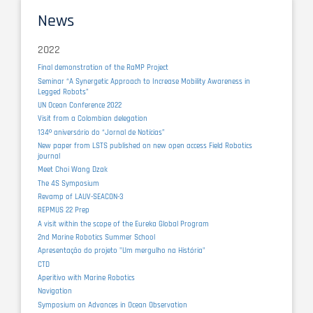
News
2022
Final demonstration of the RaMP Project
Seminar “A Synergetic Approach to Increase Mobility Awareness in
Legged Robots”
UN Ocean Conference 2022
Visit from a Colombian delegation
134º aniversário do “Jornal de Notícias”
New paper from LSTS published on new open access Field Robotics
journal
Meet Choi Wang Dzak
The 4S Symposium
Revamp of LAUV-SEACON-3
REPMUS 22 Prep
A visit within the scope of the Eureka Global Program
2nd Marine Robotics Summer School
Apresentação do projeto "Um mergulho na História"
CTD
Aperitivo with Marine Robotics
Navigation
Symposium on Advances in Ocean Observation