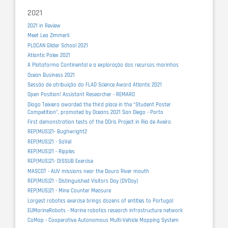
2021
2021 in Review
Meet Lea Zimmerli
PLOCAN Glider School 2021
Atlantic Polex 2021
A Plataforma Continental e a exploração dos recursos marinhos
Ocean Business 2021
Sessão de atribuição do FLAD Science Award Atlantic 2021
Open Position! Assistant Researcher - REMARO
Diogo Teixiera awarded the third place in the “Student Poster
Competition”, promoted by Oceans 2021 San Diego - Porto
First demonstration tests of the DOris Project in Ria de Aveiro
REP(MUS)21- Bughwright2
REP(MUS)21 - SaVel
REP(MUS)21 - Ripples
REP(MUS)21- DISSUB Exercise
MASCOT - AUV missions near the Douro River mouth
REP(MUS)21 - Distinguished Visitors Day (DVDay)
REP(MUS)21 - Mine Counter Measure
Largest robotics exercise brings dozens of entities to Portugal
EUMarineRobots - Marine robotics research infrastructure network
CoMap - Cooperative Autonomous Multi-Vehicle Mapping System