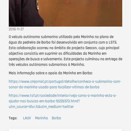
2018-11-27
O veículo autónomo submarino utilizado pela Marinha no plano de
água da pedreira de Borba foi desenvolvido em conjunto com o LSTS.
Esta colaboração ocorreu no âmbito do projecto Seacon, cujo principal
objectivo consistiu em suprimir as dificuldades da Marinha em
operações de busca e salvamento. Este projecto culminou na entrega de
três veículos autónomos submarinos à Marinha.
Mais informação sobre o apoio da Marinha em Borba:
https://www.cmjornal.pt/portugal/detalhe/conheca-o-submarino-com-
sonar-da-marinha-usado-para-localizar-vitimas-de-borba
https://www.tsf.pt/sociedade/interior/veja-como-a-marinha-esta-a-
ajudar-nas-buscas-em-borba-10226573.html?
utm_source=dlvr.it&utm_medium=twitter
Tags
LAUV
Marinha
Borba