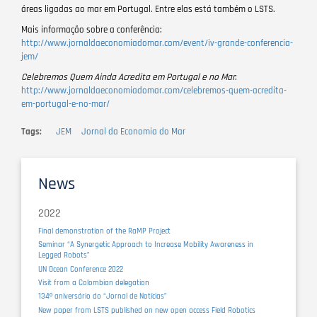
áreas ligadas ao mar em Portugal. Entre elas está também o LSTS.
Mais informação sobre a conferência:
http://www.jornaldaeconomiadomar.com/event/iv-grande-conferencia-
jem/
Celebremos Quem Ainda Acredita em Portugal e no
Mar
:
http://www.jornaldaeconomiadomar.com/celebremos-quem-acredita-
em-portugal-e-no-mar/
Tags
JEM
Jornal da Economia do Mar
News
2022
Final demonstration of the RaMP Project
Seminar “A Synergetic Approach to Increase Mobility Awareness in
Legged Robots”
UN Ocean Conference 2022
Visit from a Colombian delegation
134º aniversário do “Jornal de Notícias”
New paper from LSTS published on new open access Field Robotics