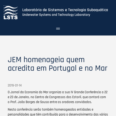
Laboratório de Sistemas e Tecnologia Subaquática
Underwater Systems and Technology Laboratory
Toggle
navigation
Skip
to
main
content
JEM homenageia quem
acredita em Portugal e no Mar
2019-01-14
O Jornal da Economia do Mar organiza a sua IV Grande Conferência a 22
e 23 de Janeiro, no Centro de Congressos dos Estoril, que contará com
o Prof. João Borges de Sousa entre os oradores convidados.
Nesta conferência serão também homenageadas entidades e
personalidades que têm contribuído para o desenvolvimento das várias