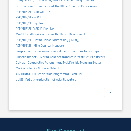
Competition”, promoted by Oceans 2021 San Diego - Porto
First demonstration tests of the DOris Project in Ria de Aveiro
REP(MUS)21- Bughwright2
REP(MUS)21 - SaVel
REP(MUS)21 - Ripples
REP(MUS)21- DISSUB Exercise
MASCOT - AUV missions near the Douro River mouth
REP(MUS)21 - Distinguished Visitors Day (DVDay)
REP(MUS)21 - Mine Counter Measure
Largest robotics exercise brings dozens of entities to Portugal
EUMarineRobots - Marine robotics research infrastructure network
CoMap - Cooperative Autonomous Multi-Vehicle Mapping System
Marine Robotics Summer School
AIR Centre PHD Scholarship Programme - 2nd Call
JUNO - Robotic exploration of Atlantic waters
Pagination
Next
››
page
Stay Connected