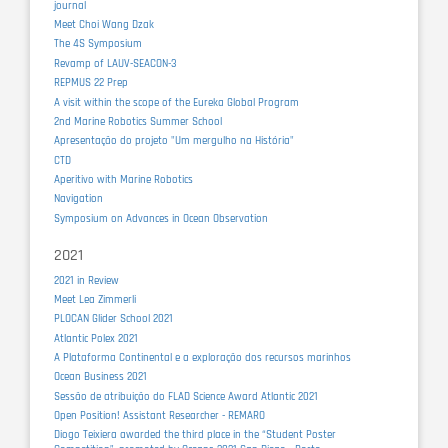
journal
Meet Choi Wang Dzak
The 4S Symposium
Revamp of LAUV-SEACON-3
REPMUS 22 Prep
A visit within the scope of the Eureka Global Program
2nd Marine Robotics Summer School
Apresentação do projeto "Um mergulho na História"
CTD
Aperitivo with Marine Robotics
Navigation
Symposium on Advances in Ocean Observation
2021
2021 in Review
Meet Lea Zimmerli
PLOCAN Glider School 2021
Atlantic Polex 2021
A Plataforma Continental e a exploração dos recursos marinhos
Ocean Business 2021
Sessão de atribuição do FLAD Science Award Atlantic 2021
Open Position! Assistant Researcher - REMARO
Diogo Teixiera awarded the third place in the “Student Poster