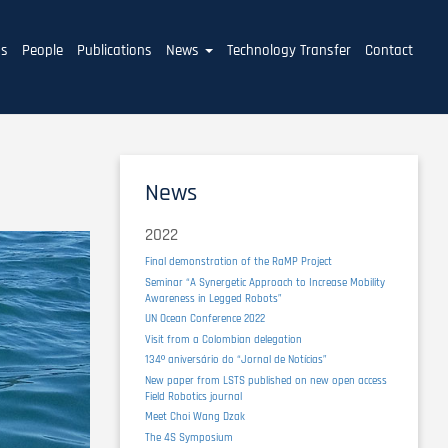
ms
People
Publications
News
Technology Transfer
Contact
News
2022
Final demonstration of the RaMP Project
Seminar “A Synergetic Approach to Increase Mobility
Awareness in Legged Robots”
UN Ocean Conference 2022
Visit from a Colombian delegation
134º aniversário do “Jornal de Notícias”
New paper from LSTS published on new open access
Field Robotics journal
Meet Choi Wang Dzak
The 4S Symposium