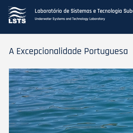
Laboratório de Sistemas e Tecnologia Su
Underwater Systems and Technology Laboratory
Skip
to
A Excepcionalidade Portuguesa
main
content