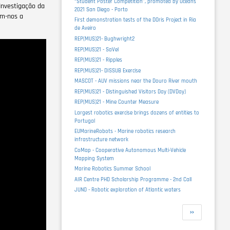
“Student Poster Competition”, promoted by Oceans
Investigação da
2021 San Diego - Porto
am-nos a
First demonstration tests of the DOris Project in Ria
de Aveiro
REP(MUS)21- Bughwright2
REP(MUS)21 - SaVel
REP(MUS)21 - Ripples
REP(MUS)21- DISSUB Exercise
MASCOT - AUV missions near the Douro River mouth
REP(MUS)21 - Distinguished Visitors Day (DVDay)
REP(MUS)21 - Mine Counter Measure
Largest robotics exercise brings dozens of entities to
Portugal
EUMarineRobots - Marine robotics research
infrastructure network
CoMap - Cooperative Autonomous Multi-Vehicle
Mapping System
Marine Robotics Summer School
AIR Centre PHD Scholarship Programme - 2nd Call
JUNO - Robotic exploration of Atlantic waters
Pagination
Next
››
page