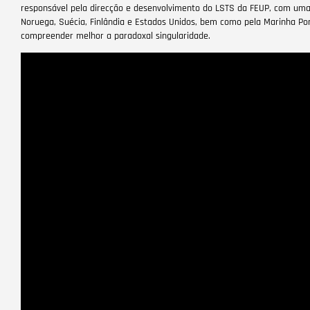
responsável pela direcção e desenvolvimento do LSTS da FEUP, com uma
Noruega, Suécia, Finlândia e Estados Unidos, bem como pela Marinha Por
compreender melhor a paradoxal singularidade.
Remote
video
URL