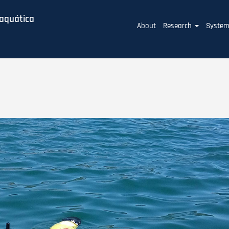
baquática
Main
About
Research
Syste
navigation