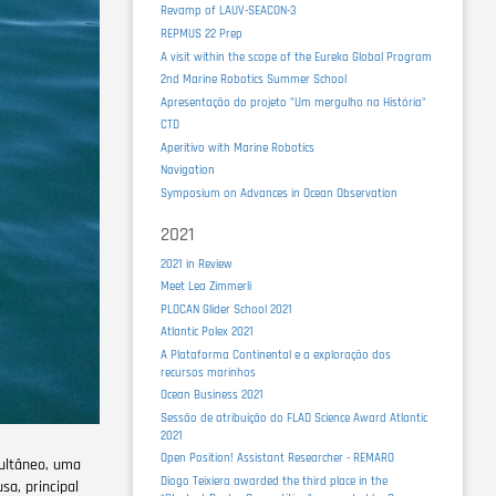
Revamp of LAUV-SEACON-3
REPMUS 22 Prep
A visit within the scope of the Eureka Global Program
2nd Marine Robotics Summer School
Apresentação do projeto "Um mergulho na História"
CTD
Aperitivo with Marine Robotics
Navigation
Symposium on Advances in Ocean Observation
2021
2021 in Review
Meet Lea Zimmerli
PLOCAN Glider School 2021
Atlantic Polex 2021
A Plataforma Continental e a exploração dos
recursos marinhos
Ocean Business 2021
Sessão de atribuição do FLAD Science Award Atlantic
2021
Open Position! Assistant Researcher - REMARO
multâneo, uma
Diogo Teixiera awarded the third place in the
a, principal